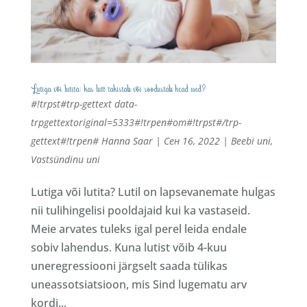
Lutiga või lutita: kas lutt takistab või soodustab head und?
#!trpst#trp-gettext data-
trpgettextoriginal=5333#!trpen#от#!trpst#/trp-
gettext#!trpen#
Hanna Saar
|
Сен 16, 2022
|
Beebi uni
,
Vastsündinu uni
Lutiga või lutita? Lutil on lapsevanemate hulgas
nii tulihingelisi pooldajaid kui ka vastaseid.
Meie arvates tuleks igal perel leida endale
sobiv lahendus. Kuna lutist võib 4-kuu
uneregressiooni järgselt saada tülikas
uneassotsiatsioon, mis Sind lugematu arv
kordi...