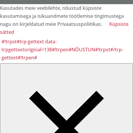
Kasutades meie veebilehte, nõustud küpsiste
kasutamisega ja isikuandmete töötlemise tingimustega
nagu on kirjeldatud meie Privaatsuspoliitikas.
Küpsiste
sätted
#!trpst#trp-gettext data-
trpgettextoriginal=138#!trpen#NÕUSTUN#!trpst#/trp-
gettext#!trpen#