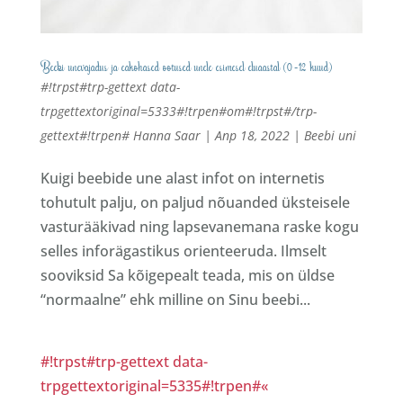
Beebi unevajadus ja eakohased ootused unele esimesel eluaastal (0-12 kuud)
#!trpst#trp-gettext data-
trpgettextoriginal=5333#!trpen#от#!trpst#/trp-
gettext#!trpen#
Hanna Saar
|
Апр 18, 2022
|
Beebi uni
Kuigi beebide une alast infot on internetis
tohutult palju, on paljud nõuanded üksteisele
vasturääkivad ning lapsevanemana raske kogu
selles inforägastikus orienteeruda. Ilmselt
sooviksid Sa kõigepealt teada, mis on üldse
“normaalne” ehk milline on Sinu beebi...
#!trpst#trp-gettext data-
trpgettextoriginal=5335#!trpen#«