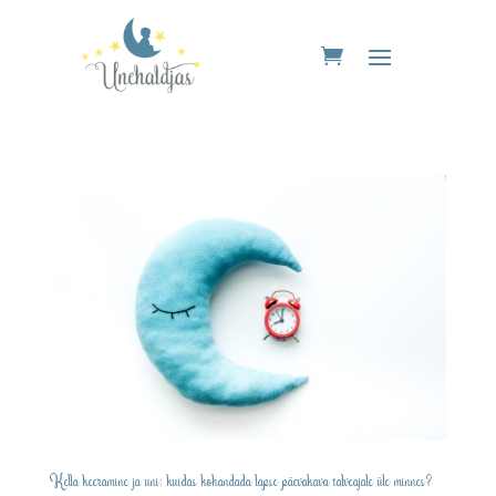
Kella keeramine ja uni: kuidas kohandada lapse päevakava talveajale üle minnes?