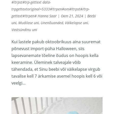
#!trpst#trp-gettext data-
trpgettextoriginal=5333#!trpen#от#!trpst#/trp-
gettext#!trpen#
Hanna Saar
|
Окт 21, 2024
|
Beebi
uni
,
Mudilase uni
,
Unenõuanded
,
Väikelapse uni
,
Vastsündinu uni
Kui lastele pakub oktoobrikuus aina suuremat
põnevust import-püha Halloween, siis
lapsevanemate tõeline õudus on hoopis kella
keeramine. Üleminek talveajale võib
tähendada, et Sinu beebi või väikelapse virgub
tavalise kell 7 ärkamise asemel hoopis kell 6 või
veelgi...