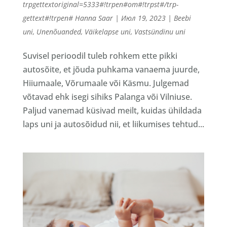
trpgettextoriginal=5333#!trpen#от#!trpst#/trp-
gettext#!trpen#
Hanna Saar
|
Июл 19, 2023
|
Beebi
uni
,
Unenõuanded
,
Väikelapse uni
,
Vastsündinu uni
Suvisel perioodil tuleb rohkem ette pikki
autosõite, et jõuda puhkama vanaema juurde,
Hiiumaale, Võrumaale või Käsmu. Julgemad
võtavad ehk isegi sihiks Palanga või Vilniuse.
Paljud vanemad küsivad meilt, kuidas ühildada
laps uni ja autosõidud nii, et liikumises tehtud...