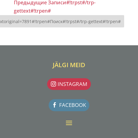
Предыдущие Записи#!trpst#/trp-
gettext#!trpen#
JÄLGI MEID
INSTAGRAM
FACEBOOK