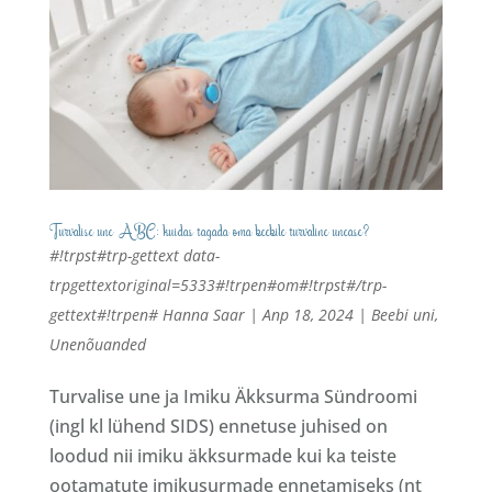
Turvalise une ABC: kuidas tagada oma beebile turvaline unease?
#!trpst#trp-gettext data-
trpgettextoriginal=5333#!trpen#от#!trpst#/trp-
gettext#!trpen#
Hanna Saar
|
Апр 18, 2024
|
Beebi uni
,
Unenõuanded
Turvalise une ja Imiku Äkksurma Sündroomi
(ingl kl lühend SIDS) ennetuse juhised on
loodud nii imiku äkksurmade kui ka teiste
ootamatute imikusurmade ennetamiseks (nt