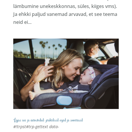
lämbumine unekeskkonnas, süles, kiiges vms).
Ja ehkki paljud vanemad arvavad, et see teema
neid ei...
Lapse uni ja autosõidud: praktilised nipid ja soovitused
#!trpst#trp-gettext data-