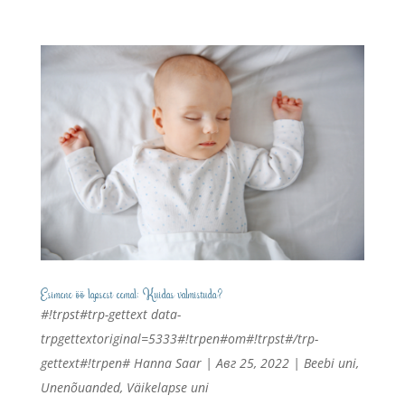
Esimene öö lapsest eemal: Kuidas valmistuda?
#!trpst#trp-gettext data-
trpgettextoriginal=5333#!trpen#от#!trpst#/trp-
gettext#!trpen#
Hanna Saar
|
Авг 25, 2022
|
Beebi uni
,
Unenõuanded
,
Väikelapse uni