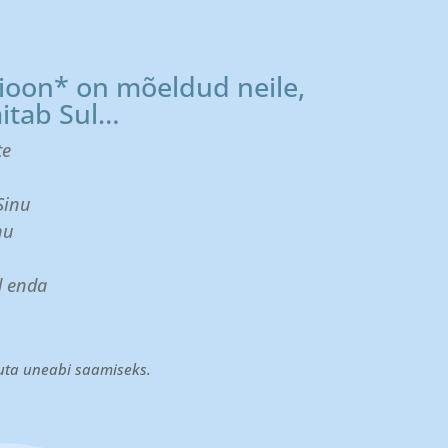
ioon* on mõeldud neile,
itab Sul…
te
Sinu
nu
d enda
uta uneabi saamiseks.