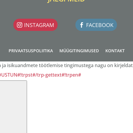
INSTAGRAM
FACEBOOK
PRIVAATSUSPOLIITIKA
MÜÜGITINGIMUSED
KONTAKT
ja isikuandmete töötlemise tingimustega nagu on kirjeldat
NÕUSTUN#!trpst#/trp-gettext#!trpen#