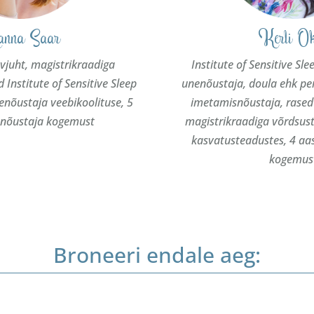
nna Saar
Kerli O
vjuht, magistrikraadiga
Institute of Sensitive Sle
 Institute of Sensitive Sleep
unenõustaja, doula ehk per
nenõustaja veebikoolituse, 5
imetamisnõustaja, rasedu
enõustaja kogemust
magistrikraadiga võrdsus
kasvatusteadustes, 4 aa
kogemus
Broneeri endale aeg: