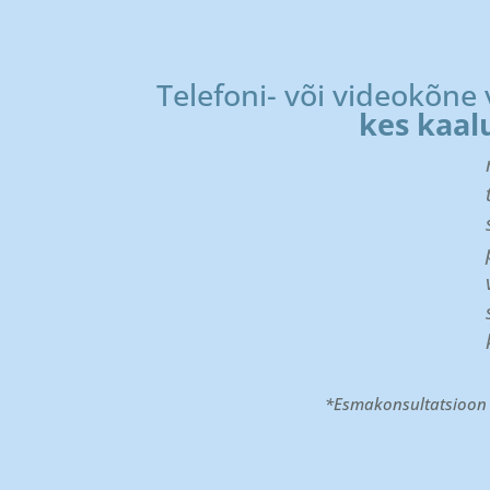
Telefoni- või videokõn
kes kaal
*Esmakonsultatsioon 