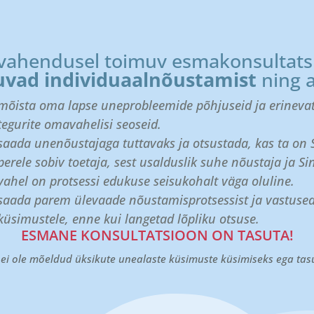
e vahendusel toimuv esmakonsultats
uvad individuaalnõustamist
ning a
mõista oma lapse uneprobleemide põhjuseid ja erineva
tegurite omavahelisi seoseid.
saada unenõustajaga tuttavaks ja otsustada, kas ta on 
perele sobiv toetaja, sest usalduslik suhe nõustaja ja Si
vahel on protsessi edukuse seisukohalt väga oluline.
saada parem ülevaade nõustamisprotsessist ja vastuse
küsimustele, enne kui langetad lõpliku otsuse.
ESMANE KONSULTATSIOON ON TASUTA!
ei ole mõeldud üksikute unealaste küsimuste küsimiseks ega tas