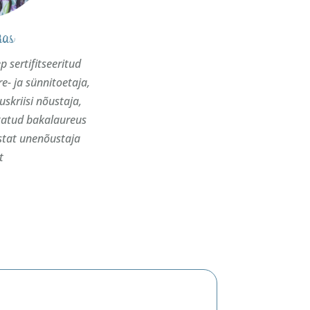
kas
ep sertifitseeritud
e- ja sünnitoetaja,
skriisi nõustaja,
tatud bakalaureus
stat unenõustaja
t