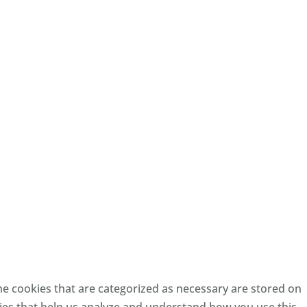
he cookies that are categorized as necessary are stored on
okies that help us analyze and understand how you use this