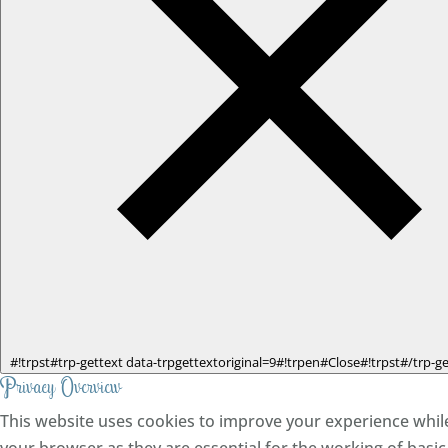
#!trpst#trp-gettext data-trpgettextoriginal=9#!trpen#Close#!trpst#/trp-g
Privacy Overview
This website uses cookies to improve your experience while
your browser as they are essential for the working of basic