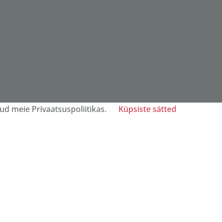
ud meie Privaatsuspoliitikas.
Küpsiste sätted