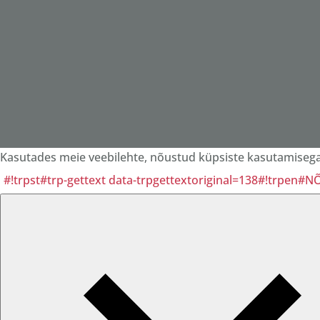
Kasutades meie veebilehte, nõustud küpsiste kasutamisega 
#!trpst#trp-gettext data-trpgettextoriginal=138#!trpen#