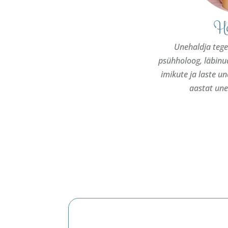
Ha
Unehaldja tege
psühholoog, läbinud
imikute ja laste u
aastat un