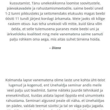
kussutamist. Tänu unekeskkonna loomise soovitustele,
päevakavadele ja rahustamismeetodile, saime beebi uned
1-2 tunni pikkusteks ja seitsmendaks elukuuks magas beebi
öösiti 11 tundi järjest kordagi ärkamata. Meie jaoks oli kõige
raskem otsus- kas teha unekooli või mitte, kuid täna võin
öelda, et selle tulemusena paranes meie beebi uni ja
ärkveloleku kvaliteet ning meie vanematena saime samuti
palju rohkem oma aega, mis aitas suhet tervena hoida.
– Diana
Kolmanda lapse vanematena olime laste une kohta üht-teist
lugenud ja kogenud, ent Unehaldja seminar andis meile
veel palju uut teadmist. Saime näiteks juurde tehnikaid ja
enesekindlust, kuidas aidata lapsel õppida end uinumiseks
rahustama. Seminari algusest peale oli näha, et Unehaldjas
on pädev, valdab teemat süvitsi ja tal on väga palju jagada.