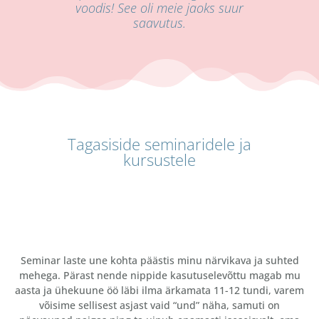
voodis! See oli meie jaoks suur
saavutus.
Tagasiside seminaridele ja
kursustele
Seminar laste une kohta päästis minu närvikava ja suhted
mehega. Pärast nende nippide kasutuselevõttu magab mu
aasta ja ühekuune öö läbi ilma ärkamata 11-12 tundi, varem
võisime sellisest asjast vaid “und” näha, samuti on