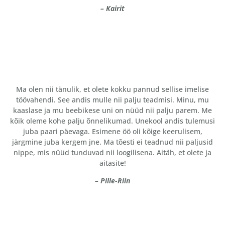
– Kairit
Ma olen nii tänulik, et olete kokku pannud sellise imelise
töövahendi. See andis mulle nii palju teadmisi. Minu, mu
kaaslase ja mu beebikese uni on nüüd nii palju parem. Me
kõik oleme kohe palju õnnelikumad. Unekool andis tulemusi
juba paari päevaga. Esimene öö oli kõige keerulisem,
järgmine juba kergem jne. Ma tõesti ei teadnud nii paljusid
nippe, mis nüüd tunduvad nii loogilisena. Aitäh, et olete ja
aitasite!
– Pille-Riin