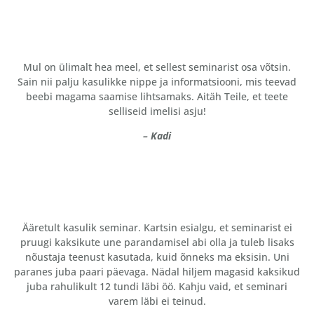
Mul on ülimalt hea meel, et sellest seminarist osa võtsin.
Sain nii palju kasulikke nippe ja informatsiooni, mis teevad
beebi magama saamise lihtsamaks. Aitäh Teile, et teete
selliseid imelisi asju!
– Kadi
Ääretult kasulik seminar. Kartsin esialgu, et seminarist ei
pruugi kaksikute une parandamisel abi olla ja tuleb lisaks
nõustaja teenust kasutada, kuid õnneks ma eksisin. Uni
paranes juba paari päevaga. Nädal hiljem magasid kaksikud
juba rahulikult 12 tundi läbi öö. Kahju vaid, et seminari
varem läbi ei teinud.