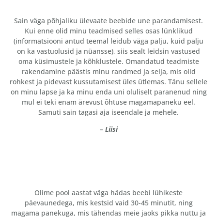
Sain väga põhjaliku ülevaate beebide une parandamisest.
Kui enne olid minu teadmised selles osas lünklikud
(informatsiooni antud teemal leidub väga palju, kuid palju
on ka vastuolusid ja nüansse), siis sealt leidsin vastused
oma küsimustele ja kõhklustele. Omandatud teadmiste
rakendamine päästis minu randmed ja selja, mis olid
rohkest ja pidevast kussutamisest üles ütlemas. Tänu sellele
on minu lapse ja ka minu enda uni oluliselt paranenud ning
mul ei teki enam ärevust õhtuse magamapaneku eel.
Samuti sain tagasi aja iseendale ja mehele.
– Liisi
Olime pool aastat väga hädas beebi lühikeste
päevaunedega, mis kestsid vaid 30-45 minutit, ning
magama panekuga, mis tähendas meie jaoks pikka nuttu ja