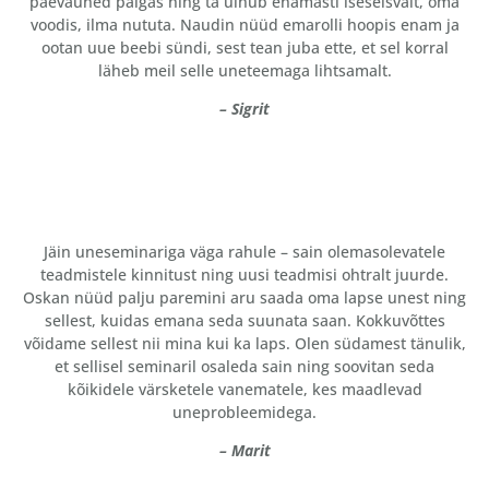
päevauned paigas ning ta uinub enamasti iseseisvalt, oma
voodis, ilma nututa. N
audin nüüd emarolli hoopis enam ja
ootan uue beebi sündi, sest tean juba ette, et sel korral
läheb meil selle uneteemaga lihtsamalt.
– Sigrit
Jäin uneseminariga väga rahule – sain olemasolevatele
teadmistele kinnitust ning uusi teadmisi ohtralt juurde.
Oskan nüüd palju paremini aru saada oma lapse unest ning
sellest, kuidas emana seda suunata saan. Kokkuvõttes
võidame sellest nii mina kui ka laps. Olen südamest tänulik,
et sellisel seminaril osaleda sain ning soovitan seda
kõikidele värsketele vanematele, kes maadlevad
uneprobleemidega.
– Marit