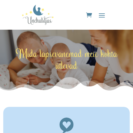
Mida lapsevanemad meie kohta
ütlevad