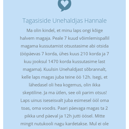
Tagasiside Unehaldjas Hannale
Ma olin kindel, et minu laps ongi kõige
halvem magaja. Peale 7 kuud võimlemispallil
magama kussutamist otsustasime abi otsida
(ööpäevas 7 korda, ühes kuus 210 korda ja 7
kuu jooksul 1470 korda kussutasime last
magama). Kuulsin Unehaldjast sõbrannalt,
kelle laps magas juba teine öö 12h. Isegi, et
lähedasel oli hea kogemus, olin ikka
skeptiline.
Ja ma ütlen, see oli parim otsus!
Laps uinus iseseisvalt juba esimesel ööl oma
toas, oma voodis.
Paari päevaga magas ta 2
pikka und päeval ja 12h jutti öösel. Mitte
mingit nutukooli nagu kardetakse. Mul ei ole