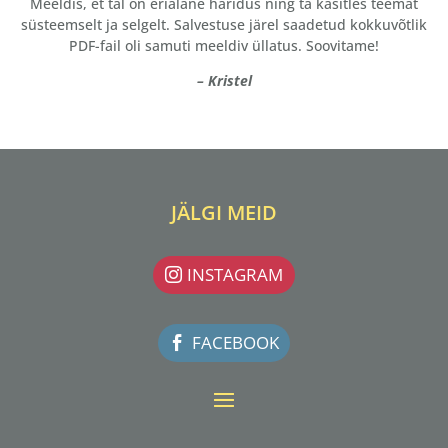
Meeldis, et tal on erialane haridus ning ta käsitles teemat
süsteemselt ja selgelt. Salvestuse järel saadetud kokkuvõtlik
PDF-fail oli samuti meeldiv üllatus. Soovitame!
– Kristel
JÄLGI MEID
INSTAGRAM
FACEBOOK