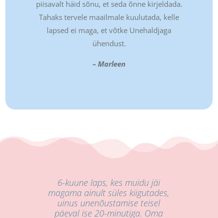
piisavalt häid sõnu, et seda õnne kirjeldada.
Tahaks tervele maailmale kuulutada, kelle
lapsed ei maga, et võtke Unehaldjaga
ühendust.
– Marleen
6-kuune laps, kes muidu jäi
magama ainult süles kiigutades,
uinus unenõustamise teisel
päeval ise 20-minutiga. Oma