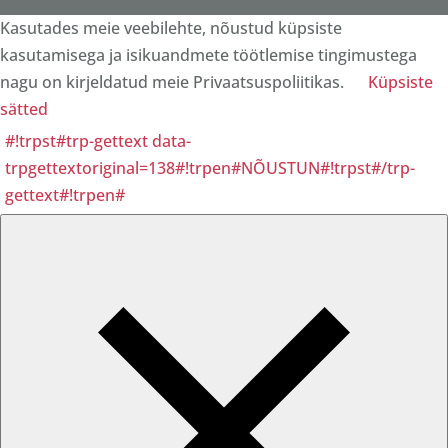
Kasutades meie veebilehte, nõustud küpsiste
kasutamisega ja isikuandmete töötlemise tingimustega
nagu on kirjeldatud meie Privaatsuspoliitikas.
Küpsiste
sätted
#!trpst#trp-gettext data-
trpgettextoriginal=138#!trpen#NÕUSTUN#!trpst#/trp-
gettext#!trpen#