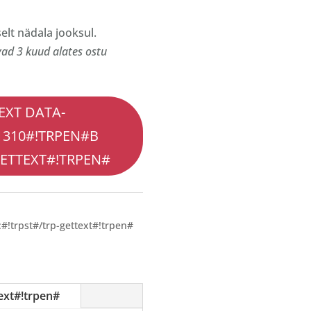
elt nädala jooksul.
ad 3 kuud alates ostu
EXT DATA-
1310#!TRPEN#В
ETTEXT#!TRPEN#
#!trpst#/trp-gettext#!trpen#
ext#!trpen#