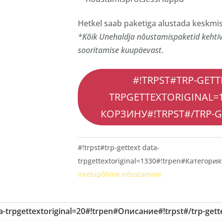
Hetkel saab paketiga alustada keskmis
*Kõik Unehaldja nõustamispaketid kehtiv
sooritamise kuupäevast.
#!TRPST#TRP-GETT
TRPGETTEXTORIGINAL=
КОРЗИНУ#!TRPST#/TRP-G
#!trpst#trp-gettext data-
trpgettextoriginal=1330#!trpen#Категория:
Veebipõhine nõustamine
ta-trpgettextoriginal=20#!trpen#Описание#!trpst#/trp-gett