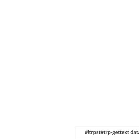
#!trpst#trp-gettext da