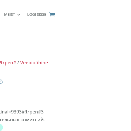
MEIST
LOGI SISSE
#!trpen#
/
Veebipõhine
e
iginal=9393#!trpen#3
нительных комиссий.