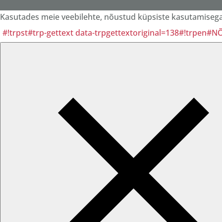
Kasutades meie veebilehte, nõustud küpsiste kasutamisega 
#!trpst#trp-gettext data-trpgettextoriginal=138#!trpen#