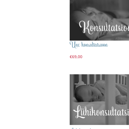
Une konsultatsioon
€
69,00