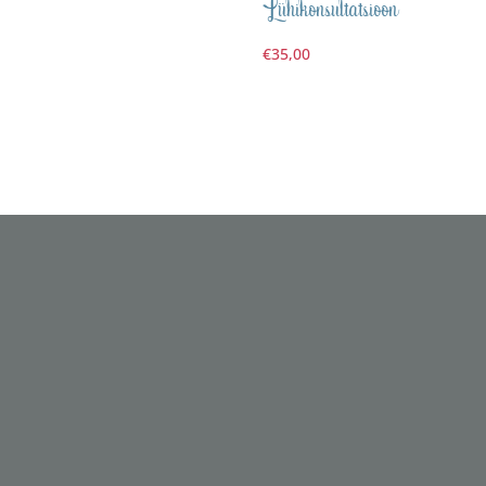
Lühikonsultatsioon
€
35,00