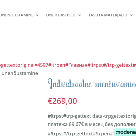
UNENÕUSTAMINE
UNE KURSUSED
TASUTA MATERJALID
rpgettextoriginal=4597#!trpen#Главная#!trpst#/trp-gettext
ne unenõustamine
Individuaalne unenõustamin
€
269,00
#!trpst#trp-gettext data-trpgettextor
платежа 89.67€ в месяц без допол
#!trpst#/trp-gettext#!trpen#