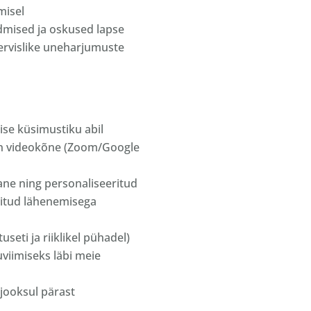
misel
dmised ja oskused lapse
ervislike uneharjumuste
se küsimustiku abil
on videokõne (Zoom/Google
ane ning personaliseeritud
pitud lähenemisega
seti ja riiklikel pühadel)
viimiseks läbi meie
 jooksul pärast