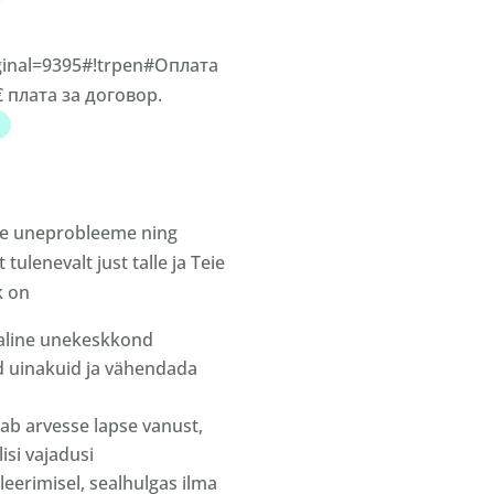
riginal=9395#!trpen#Оплата
 € плата за договор.
e uneprobleeme ning
ulenevalt just talle ja Teie
k on
valine unekeskkond
 uinakuid ja vähendada
ab arvesse lapse vanust,
isi vajadusi
leerimisel, sealhulgas ilma