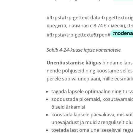
#!trpst#trp-gettext data-trpgettexto
кредита, начиная с 8.74 € / месяц, 0
#!trpst#/trp-gettext#!trpen#
Sobib 4-24-kuuse lapse vanematele.
Unenõustamise käigus
hindame laps
nende põhjuseid ning koostame sellest t
perele sobiva uneplaani, mille eesmär
tagada lapsele optimaalne ning tur
soodustada pikemaid, kosutavamaid
öiseid ärkamisi
koostada lapsele päevakava, mis võt
unevajadust ja muid arenguliselt olul
toetada last oma une iseseisval regu