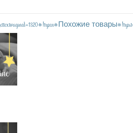
-trpgettextoriginal=1320#!trpen#Похожие товары#!trpst#/