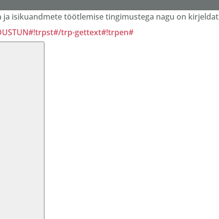
ja isikuandmete töötlemise tingimustega nagu on kirjeldat
NÕUSTUN#!trpst#/trp-gettext#!trpen#