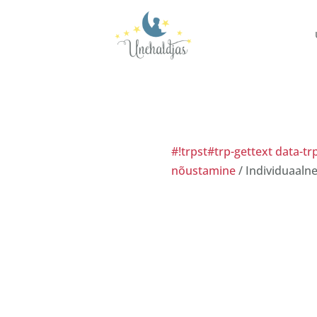
#!trpst#trp-gettext data-t
nõustamine
/ Individuaal