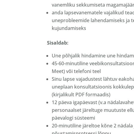
vanemliku sekkumiseta magamajää
anda lapsevanematele vajalikud tea
uneprobleemide lahendamiseks ja t
kujundamiseks
Sisaldab:
Une põhjalik hindamine une hindami
45-60-minutiline veebikonsultatsio
Meet) või telefoni teel
Sinu lapse vajadustest lähtuv eakoh
uneplaan konsultatsioonis kokkule
(kirjalikult PDF formaadis)
12 päeva igapäevast (v.a nädalavahetu
personaalset järeltuge muutuste ellu
päevalogi süsteemi
20-minutiline järeltoe kõne 2 nädala
nõustamisprotsessi lõppu