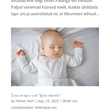
võtavad ehk isegi sihiks Palanga või Vilniuse.
Paljud vanemad küsivad meilt, kuidas ühildada
laps uni ja autosõidud nii, et liikumises tehtud...
Esimene öö lapsest eemal: Kuidas valmistuda?
by
Hanna Saar
|
aug. 25, 2022
|
Beebi uni
,
Unenõuanded
,
Väikelapse uni