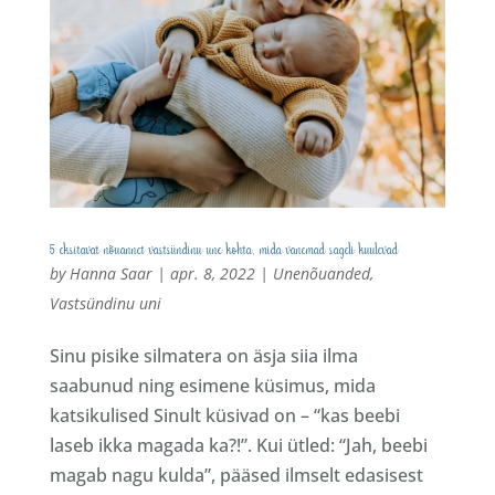
5 eksitavat nõuannet vastsündinu une kohta, mida vanemad sageli kuulevad
by
Hanna Saar
|
apr. 8, 2022
|
Unenõuanded
,
Vastsündinu uni
Sinu pisike silmatera on äsja siia ilma
saabunud ning esimene küsimus, mida
katsikulised Sinult küsivad on – “kas beebi
laseb ikka magada ka?!”. Kui ütled: “Jah, beebi
magab nagu kulda”, pääsed ilmselt edasisest