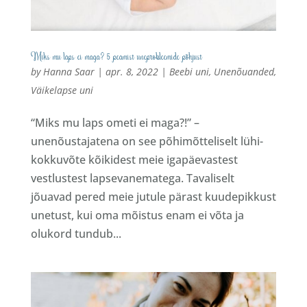
Miks mu laps ei maga? 5 peamist uneprobleemide põhjust
by
Hanna Saar
|
apr. 8, 2022
|
Beebi uni
,
Unenõuanded
,
Väikelapse uni
“Miks mu laps ometi ei maga?!” –
unenõustajatena on see põhimõtteliselt lühi-
kokkuvõte kõikidest meie igapäevastest
vestlustest lapsevanematega. Tavaliselt
jõuavad pered meie jutule pärast kuudepikkust
unetust, kui oma mõistus enam ei võta ja
olukord tundub...