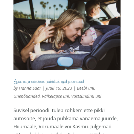
Lapse uni ja autosõidud: praktilised nipid ja soovitused
by
Hanna Saar
|
juuli 19, 2023
|
Beebi uni
,
Unenõuanded
,
Väikelapse uni
,
Vastsündinu uni
Suvisel perioodil tuleb rohkem ette pikki
autosõite, et jõuda puhkama vanaema juurde,
Hiiumaale, Võrumaale või Käsmu. Julgemad