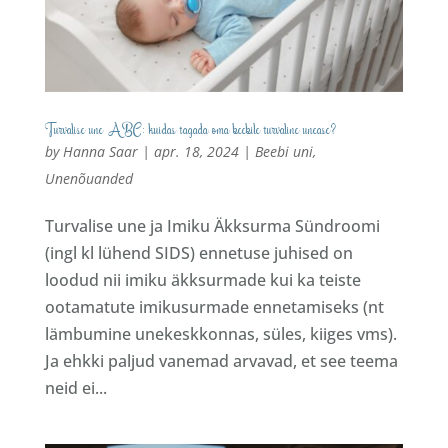
Turvalise une ABC: kuidas tagada oma beebile turvaline unease?
by
Hanna Saar
|
apr. 18, 2024
|
Beebi uni
,
Unenõuanded
Turvalise une ja Imiku Äkksurma Sündroomi
(ingl kl lühend SIDS) ennetuse juhised on
loodud nii imiku äkksurmade kui ka teiste
ootamatute imikusurmade ennetamiseks (nt
lämbumine unekeskkonnas, süles, kiiges vms).
Ja ehkki paljud vanemad arvavad, et see teema
neid ei...