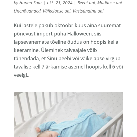
by
Hanna Saar
|
okt. 21, 2024
|
Beebi uni
,
Mudilase uni
,
Unenõuanded
,
Väikelapse uni
,
Vastsündinu uni
Kui lastele pakub oktoobrikuus aina suuremat
põnevust import-püha Halloween, siis
lapsevanemate tõeline õudus on hoopis kella
keeramine. Üleminek talveajale võib
tähendada, et Sinu beebi või väikelapse virgub
tavalise kell 7 ärkamise asemel hoopis kell 6 või
veelgi...