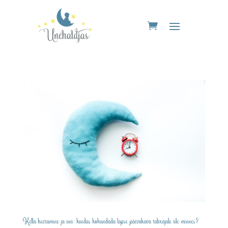
Kella keeramine ja uni: kuidas kohandada lapse päevakava talveajale üle minnes?