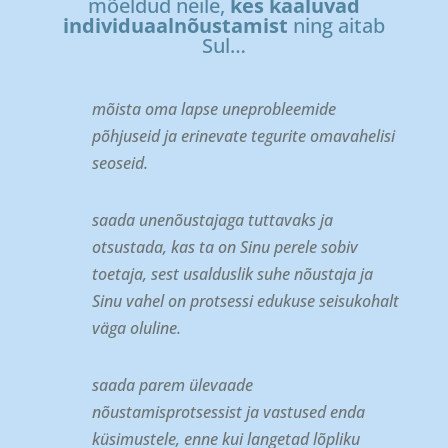
mõeldud neile,
kes kaaluvad
individuaalnõustamist
ning aitab
Sul…
mõista oma lapse uneprobleemide
põhjuseid ja erinevate tegurite omavahelisi
seoseid.
saada unenõustajaga tuttavaks ja
otsustada, kas ta on Sinu perele sobiv
toetaja, sest usalduslik suhe nõustaja ja
Sinu vahel on protsessi edukuse seisukohalt
väga oluline.
saada parem ülevaade
nõustamisprotsessist ja vastused enda
küsimustele, enne kui langetad lõpliku