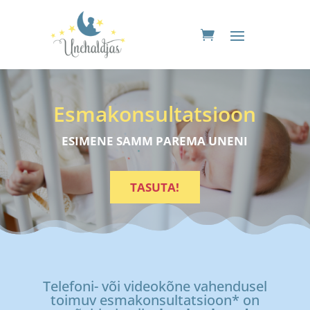
Esmakonsultatsioon
ESIMENE SAMM PAREMA UNENI
TASUTA!
Telefoni- või videokõne vahendusel
toimuv esmakonsultatsioon* on