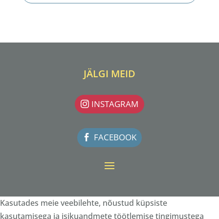
JÄLGI MEID
INSTAGRAM
FACEBOOK
Kasutades meie veebilehte, nõustud küpsiste
kasutamisega ja isikuandmete töötlemise tingimustega