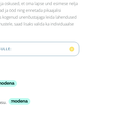
ja oskused, et oma lapse und esimese nelja
ad ja ööd ning ennetada pikaajalisi
os kogenud unenõustajaga leida lahendused
stele, saad lisaks valida ka individuaalse
ULLE:
tasu.