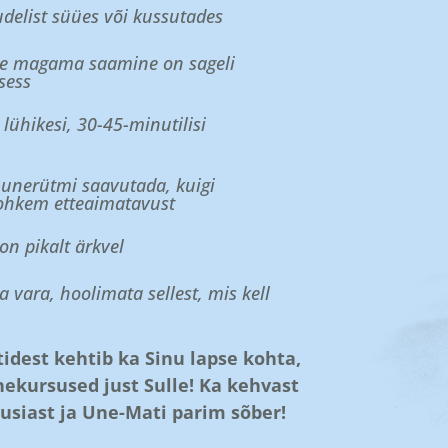
udelist süües või kussutades
se magama saamine on sageli
sess
 lühikesi, 30-45-minutilisi
t unerütmi saavutada, kuigi
ohkem etteaimatavust
 on pikalt ärkvel
vara, hoolimata sellest, mis kell
idest kehtib ka Sinu lapse kohta,
ekursused just Sulle! Ka kehvast
usiast ja Une-Mati parim sõber!