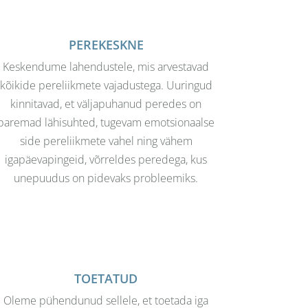
PEREKESKNE
Keskendume lahendustele, mis arvestavad
kõikide pereliikmete vajadustega. Uuringud
kinnitavad, et väljapuhanud peredes on
paremad lähisuhted, tugevam emotsionaalse
side pereliikmete vahel ning vähem
igapäevapingeid, võrreldes peredega, kus
unepuudus on pidevaks probleemiks.
TOETATUD
Oleme pühendunud sellele, et toetada iga