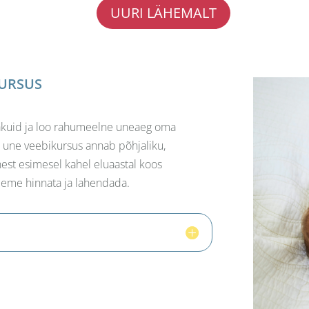
UURI LÄHEMALT
KURSUS
nakuid ja loo rahumeelne uneaeg oma
e une veebikursus annab põhjaliku,
est esimesel kahel eluaastal koos
leeme hinnata ja lahendada.