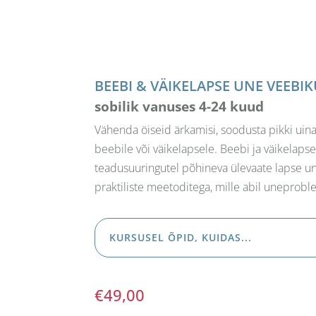
BEEBI & VÄIKELAPSE UNE VEEBI
sobilik vanuses 4-24 kuud
Vähenda öiseid ärkamisi, soodusta pikki ui
beebile või väikelapsele. Beebi ja väikelaps
teadusuuringutel põhineva ülevaate lapse un
praktiliste meetoditega, mille abil uneprob
KURSUSEL ÕPID, KUIDAS...
€
49,00