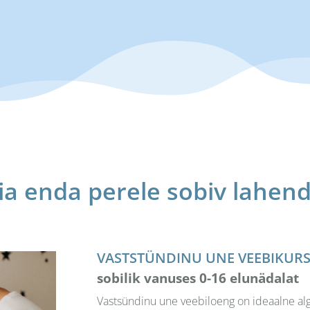
ia enda perele sobiv lahen
VASTSTÜNDINU UNE VEEBIKUR
sobilik vanuses 0-16 elunädalat
Vastsündinu une veebiloeng on ideaalne algu