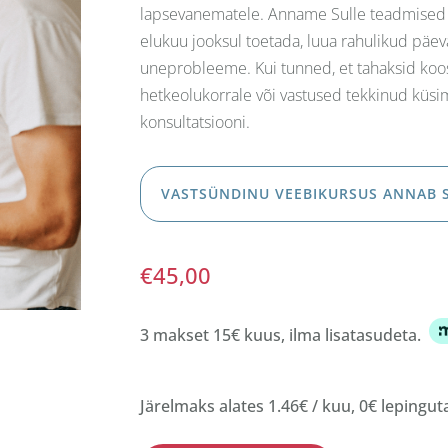
lapsevanematele. Anname Sulle teadmised 
elukuu jooksul toetada, luua rahulikud päev
uneprobleeme. Kui tunned, et tahaksid ko
hetkeolukorrale või vastused tekkinud küsimu
konsultatsiooni.
VASTSÜNDINU VEEBIKURSUS ANNAB S
€
45,00
3 makset 15€ kuus, ilma lisatasudeta.
Järelmaks alates 1.46€ / kuu, 0€ lepingu