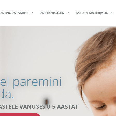
UNENÕUSTAMINE
UNE KURSUSED
TASUTA MATERJALID
el paremini
da.
STELE VANUSES 0-5 AASTAT