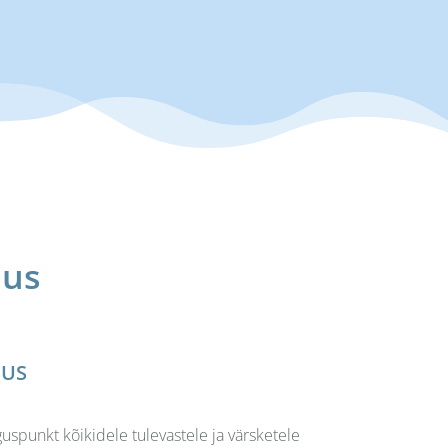
dus
SUS
spunkt kõikidele tulevastele ja värsketele