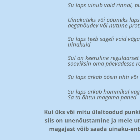
Su laps uinub vaid rinnal, p
Uinakuteks või ööuneks lap
aeganõudev või nutune prot
Su laps teeb sageli vaid väga
uinakuid
Sul on keeruline regulaarse
sooviksin oma päevadesse r
Su laps ärkab öösiti tihti või
Su laps ärkab hommikul väga 
Sa ta õhtul magama paned
Kui üks või mitu ülaltoodud punkt
siis on unenõustamine ja meie un
magajast võib saada uinaku-ent