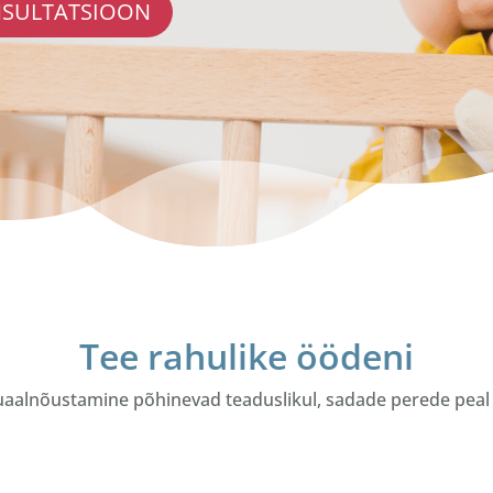
NSULTATSIOON
Tee rahulike öödeni
uaalnõustamine põhinevad teaduslikul, sadade perede peal 