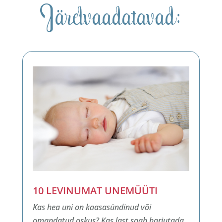
Järelvaadatavad:
10 LEVINUMAT UNEMÜÜTI
Kas hea uni on kaasasündinud või
omandatud oskus? Kas last saab harjutada