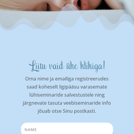
Liitu vaid ühe klikiga!
Oma nime ja emailiga registreerudes
saad koheselt ligipääsu varasemate
lühiseminaride salvestustele ning
järgnevate tasuta veebiseminaride info
jõuab otse Sinu postkasti.