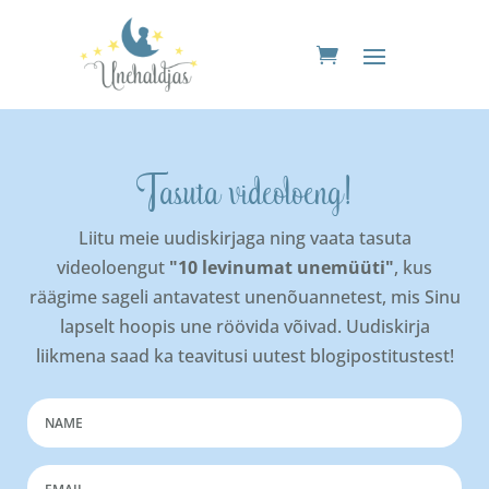
Tasuta videoloeng!
Liitu meie uudiskirjaga ning vaata tasuta
videoloengut
"10 levinumat unemüüti"
, kus
räägime sageli antavatest unenõuannetest, mis Sinu
lapselt hoopis une röövida võivad. Uudiskirja
liikmena saad ka teavitusi uutest blogipostitustest!