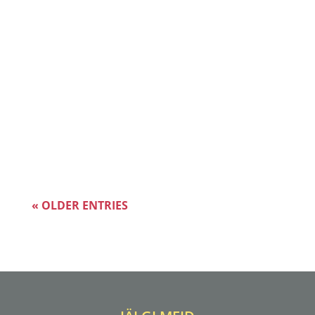
Kuigi beebide une alast infot on internetis
tohutult palju, on paljud nõuanded
üksteisele vasturääkivad ning
lapsevanemana raske kogu selles
inforägastikus orienteeruda. Ilmselt
sooviksid Sa kõigepealt teada, mis on
üldse “normaalne” ehk milline on Sinu
beebi...
« OLDER ENTRIES